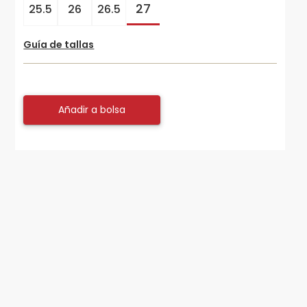
27
25.5
26
26.5
Guía de tallas
Añadir a bolsa