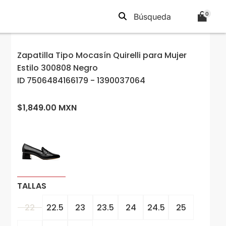
0
Zapatilla Tipo Mocasín Quirelli para Mujer
Estilo 300808 Negro
ID 7506484166179 - 1390037064
$1,849.00 MXN
TALLAS
22
22.5
23
23.5
24
24.5
25