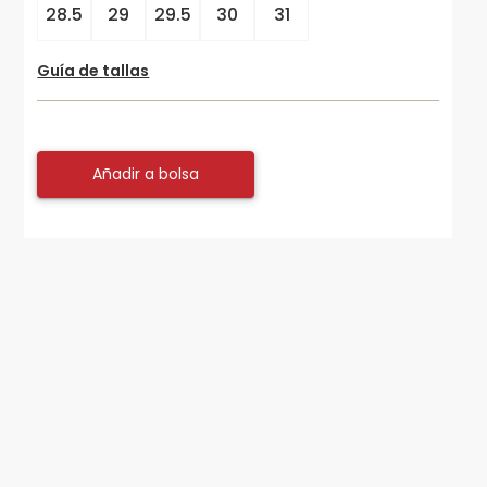
28.5
29
29.5
30
31
Guía de tallas
Añadir a bolsa