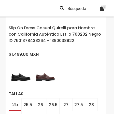
0
Slip On Dress Casual Quirelli para Hombre
con California Auténtico Estilo 708202 Negro
ID 7501378438264 - 1390038922
$1,499.00 MXN
TALLAS
25
25.5
26
26.5
27
27.5
28