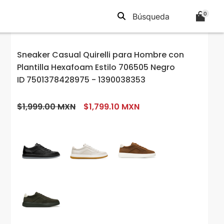
0
Sneaker Casual Quirelli para Hombre con
Plantilla Hexafoam Estilo 706505 Negro
ID 7501378428975 - 1390038353
$1,999.00 MXN
$1,799.10 MXN