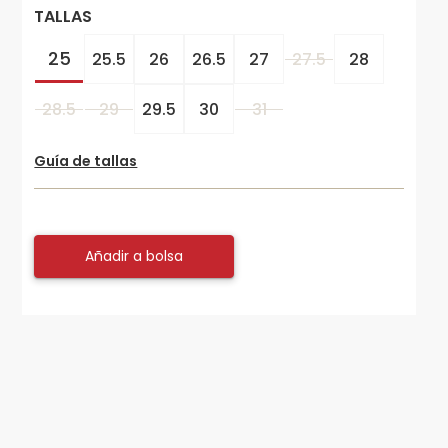
TALLAS
25
25.5
26
26.5
27
27.5
28
28.5
29
29.5
30
31
Guía de tallas
Añadir a bolsa