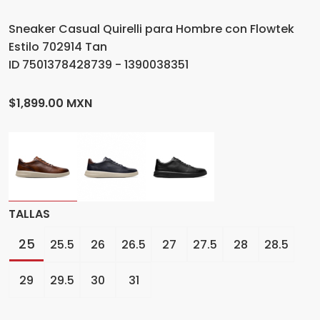
Sneaker Casual Quirelli para Hombre con Flowtek
Estilo 702914 Tan
ID 7501378428739 - 1390038351
$1,899.00 MXN
TALLAS
25
25.5
26
26.5
27
27.5
28
28.5
29
29.5
30
31