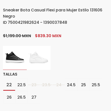
Sneaker Bota Casual Flexi para Mujer Estilo 131606
Negro
ID 7500421982624 - 1390037848
$1,199.00 MXN
$839.30 MXN
TALLAS
22
22.5
23
23.5
24
24.5
25
25.5
26
26.5
27