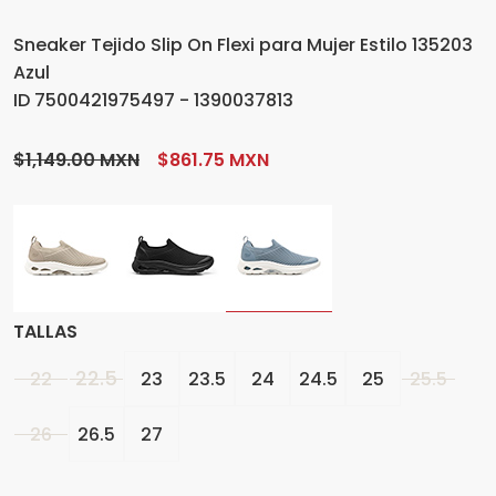
Sneaker Tejido Slip On Flexi para Mujer Estilo 135203
Azul
ID 7500421975497 - 1390037813
$1,149.00 MXN
$861.75 MXN
TALLAS
22.5
22
23
23.5
24
24.5
25
25.5
26
26.5
27