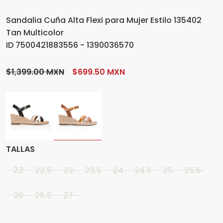
Sandalia Cuña Alta Flexi para Mujer Estilo 135402
Tan Multicolor
ID 7500421883556 - 1390036570
$1,399.00 MXN
$699.50 MXN
TALLAS
22
22.5
23
23.5
24
24.5
25
25.5
26
26.5
27