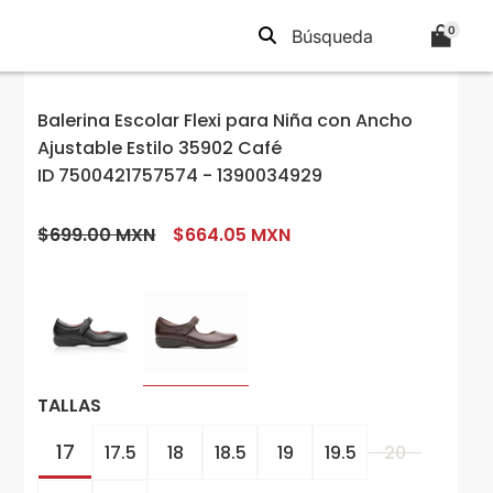
0
Balerina Escolar Flexi para Niña con Ancho
Ajustable Estilo 35902 Café
ID 7500421757574 - 1390034929
$699.00 MXN
$664.05 MXN
TALLAS
17
17.5
18
18.5
19
19.5
20