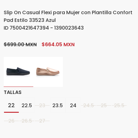
Slip On Casual Flexi para Mujer con Plantilla Confort
Pad Estilo 33523 Azul
ID 7500421647394 - 1390023643
$699.00 MXN
$664.05 MXN
TALLAS
22
22.5
23
23.5
24
24.5
25
25.5
26
26.5
27