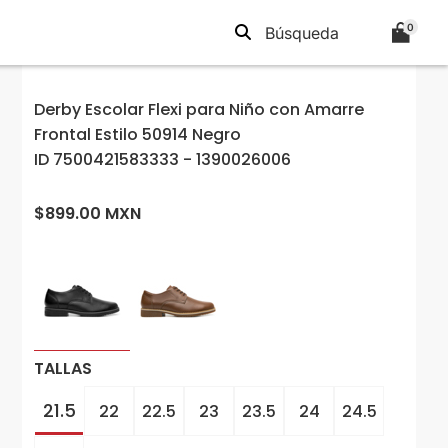
0
Derby Escolar Flexi para Niño con Amarre
Frontal Estilo 50914 Negro
ID 7500421583333 - 1390026006
$899.00 MXN
TALLAS
21.5
22
22.5
23
23.5
24
24.5