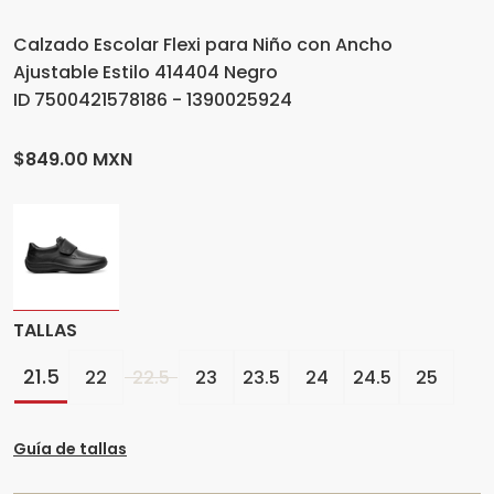
Calzado Escolar Flexi para Niño con Ancho
Ajustable Estilo 414404 Negro
ID 7500421578186 - 1390025924
$849.00 MXN
TALLAS
21.5
22
22.5
23
23.5
24
24.5
25
Guía de tallas