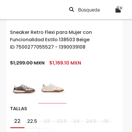
0
Sneaker Retro Flexi para Mujer con
Funcionalidad Estilo 138503 Beige
ID 7500277055527 - 1390039108
$1,299.00 MXN
$1,169.10 MXN
TALLAS
22
22.5
23
23.5
24
24.5
25