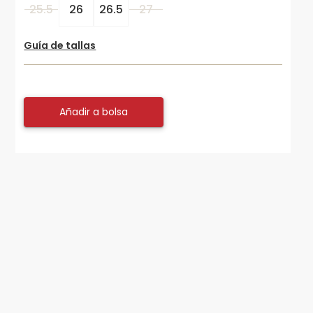
25.5
26
26.5
27
Guía de tallas
Añadir a bolsa