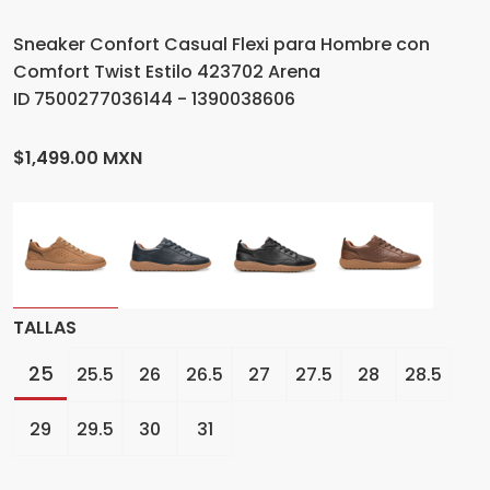
Sneaker Confort Casual Flexi para Hombre con
Comfort Twist Estilo 423702 Arena
ID 7500277036144 - 1390038606
$1,499.00 MXN
TALLAS
25
25.5
26
26.5
27
27.5
28
28.5
29
29.5
30
31