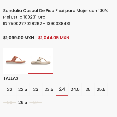
Sandalia Casual De Piso Flexi para Mujer con 100%
Piel Estilo 100231 Oro
ID 7500277028262 - 1390038481
$1,099.00 MXN
$1,044.05 MXN
TALLAS
24
22
22.5
23
23.5
24.5
25
25.5
26
26.5
27