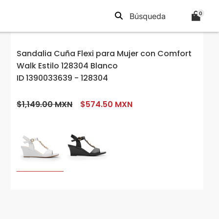
0
Sandalia Cuña Flexi para Mujer con Comfort
Walk Estilo 128304 Blanco
ID 1390033639 - 128304
$1,149.00 MXN
$574.50 MXN